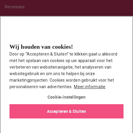
Recensies
Sekshoroscoop
Standje van de maand
Tips
Wij houden van cookies!
Toy van de maand
Door op “Accepteren & Sluiten” te klikken gaat u akkoord 
Vraag ’t onze seksuoloog
met het opslaan van cookies op uw apparaat voor het 
Interessante links
verbeteren van websitenavigatie, het analyseren van 
Seksuologen in Nederland
websitegebruik en om ons te helpen bij onze 
marketingprojecten. Cookies worden gebruikt voor het 
Erotisch verhaal insturen
personaliseren van advertenties.
Meer informatie
Onze auteurs
Cookie-instellingen
EasyToys shop
Accepteren & Sluiten
© 2026 EasyToys / EDC Retail B.V.