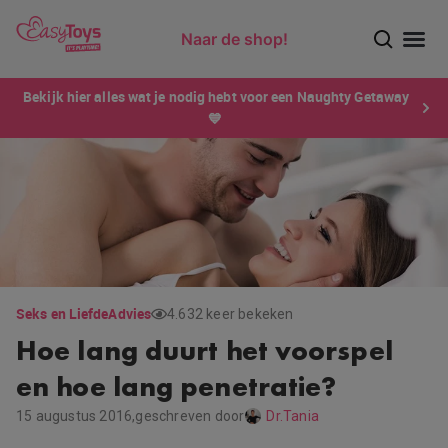
Naar de shop!
Ontdek dé sensatie van 2026 voor mannen: Xtensity!
Bekijk hier alles wat je nodig hebt voor een Naughty Getaway
💙
Seks en Liefde
Advies
4.632 keer bekeken
Hoe lang duurt het voorspel
en hoe lang penetratie?
15 augustus 2016,
geschreven door
Dr.Tania