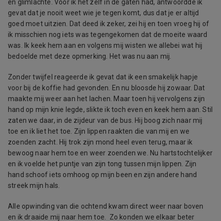
en glimlachte. Voor ik het zelf in de gaten had, antwoordde ik
gevat dat je nooit weet wie je tegen komt, dus dat je er altijd
goed moet uitzien. Dat deed ik zeker, zei hij en toen vroeg hij of
ik misschien nog iets was tegengekomen dat de moeite waard
was. Ik keek hem aan en volgens mij wisten we allebei wat hij
bedoelde met deze opmerking. Het was nu aan mij.
Zonder twijfel reageerde ik gevat dat ik een smakelijk hapje
voor bij de koffie had gevonden. En nu bloosde hij zowaar. Dat
maakte mij weer aan het lachen. Maar toen hij vervolgens zijn
hand op mijn knie legde, slikte ik toch even en keek hem aan. Stil
zaten we daar, in de zijdeur van de bus. Hij boog zich naar mij
toe en ik liet het toe. Zijn lippen raakten die van mij en we
zoenden zacht. Hij trok zijn mond heel even terug, maar ik
bewoog naar hem toe en weer zoenden we. Nu hartstochtelijker
en ik voelde het puntje van zijn tong tussen mijn lippen. Zijn
hand schoof iets omhoog op mijn been en zijn andere hand
streek mijn hals.
Alle opwinding van die ochtend kwam direct weer naar boven
en ik draaide mij naar hem toe. Zo konden we elkaar beter