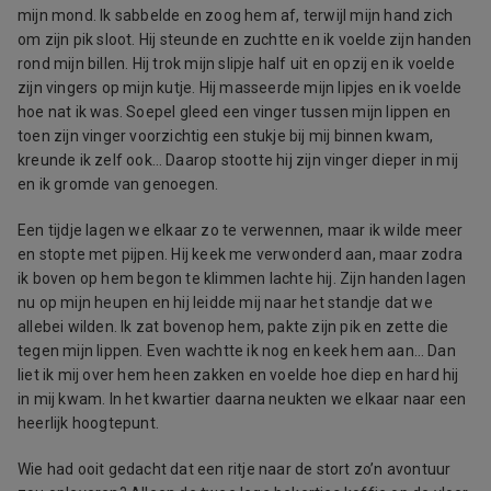
mijn mond. Ik sabbelde en zoog hem af, terwijl mijn hand zich
om zijn pik sloot. Hij steunde en zuchtte en ik voelde zijn handen
rond mijn billen. Hij trok mijn slipje half uit en opzij en ik voelde
zijn vingers op mijn kutje. Hij masseerde mijn lipjes en ik voelde
hoe nat ik was. Soepel gleed een vinger tussen mijn lippen en
toen zijn vinger voorzichtig een stukje bij mij binnen kwam,
kreunde ik zelf ook… Daarop stootte hij zijn vinger dieper in mij
en ik gromde van genoegen.
Een tijdje lagen we elkaar zo te verwennen, maar ik wilde meer
en stopte met pijpen. Hij keek me verwonderd aan, maar zodra
ik boven op hem begon te klimmen lachte hij. Zijn handen lagen
nu op mijn heupen en hij leidde mij naar het standje dat we
allebei wilden. Ik zat bovenop hem, pakte zijn pik en zette die
tegen mijn lippen. Even wachtte ik nog en keek hem aan… Dan
liet ik mij over hem heen zakken en voelde hoe diep en hard hij
in mij kwam. In het kwartier daarna neukten we elkaar naar een
heerlijk hoogtepunt.
Wie had ooit gedacht dat een ritje naar de stort zo’n avontuur