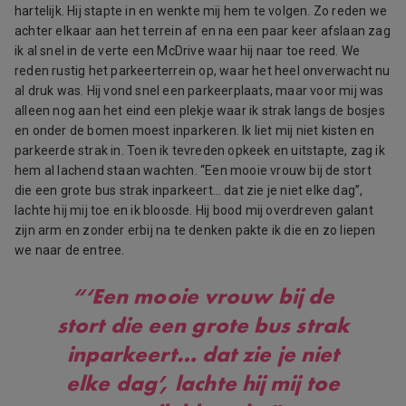
hartelijk. Hij stapte in en wenkte mij hem te volgen. Zo reden we
achter elkaar aan het terrein af en na een paar keer afslaan zag
ik al snel in de verte een McDrive waar hij naar toe reed. We
reden rustig het parkeerterrein op, waar het heel onverwacht nu
al druk was. Hij vond snel een parkeerplaats, maar voor mij was
alleen nog aan het eind een plekje waar ik strak langs de bosjes
en onder de bomen moest inparkeren. Ik liet mij niet kisten en
parkeerde strak in. Toen ik tevreden opkeek en uitstapte, zag ik
hem al lachend staan wachten. “Een mooie vrouw bij de stort
die een grote bus strak inparkeert… dat zie je niet elke dag”,
lachte hij mij toe en ik bloosde. Hij bood mij overdreven galant
zijn arm en zonder erbij na te denken pakte ik die en zo liepen
we naar de entree.
“‘Een mooie vrouw bij de
stort die een grote bus strak
inparkeert… dat zie je niet
elke dag’, lachte hij mij toe