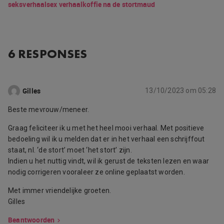
seksverhaal
sex verhaal
koffie na de stort
maud
6 RESPONSES
Gilles
13/10/2023 om 05:28
Beste mevrouw/meneer.
Graag feliciteer ik u met het heel mooi verhaal. Met positieve
bedoeling wil ik u melden dat er in het verhaal een schrijffout
staat, nl. ‘de stort’ moet ‘het stort’ zijn.
Indien u het nuttig vindt, wil ik gerust de teksten lezen en waar
nodig corrigeren vooraleer ze online geplaatst worden.
Met immer vriendelijke groeten.
Gilles
Beantwoorden