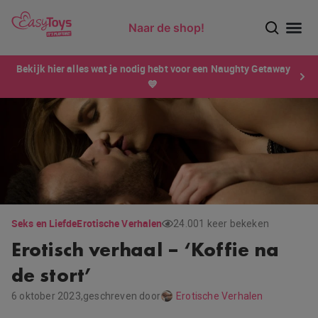
Naar de shop!
Ontdek dé sensatie van 2026 voor mannen: Xtensity!
Bekijk hier alles wat je nodig hebt voor een Naughty Getaway
💙
Seks en Liefde
Erotische Verhalen
24.001 keer bekeken
Erotisch verhaal – ‘Koffie na
de stort’
6 oktober 2023,
geschreven door
Erotische Verhalen