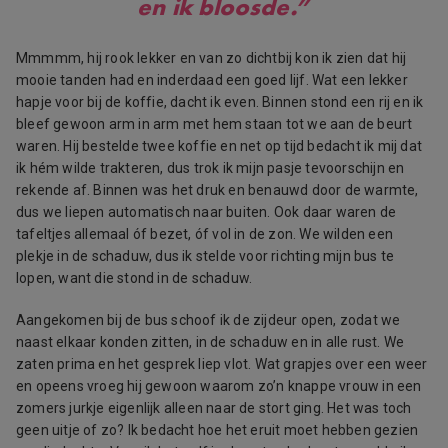
en ik bloosde.”
Mmmmm, hij rook lekker en van zo dichtbij kon ik zien dat hij
mooie tanden had en inderdaad een goed lijf. Wat een lekker
hapje voor bij de koffie, dacht ik even. Binnen stond een rij en ik
bleef gewoon arm in arm met hem staan tot we aan de beurt
waren. Hij bestelde twee koffie en net op tijd bedacht ik mij dat
ik hém wilde trakteren, dus trok ik mijn pasje tevoorschijn en
rekende af. Binnen was het druk en benauwd door de warmte,
dus we liepen automatisch naar buiten. Ook daar waren de
tafeltjes allemaal óf bezet, óf vol in de zon. We wilden een
plekje in de schaduw, dus ik stelde voor richting mijn bus te
lopen, want die stond in de schaduw.
Aangekomen bij de bus schoof ik de zijdeur open, zodat we
naast elkaar konden zitten, in de schaduw en in alle rust. We
zaten prima en het gesprek liep vlot. Wat grapjes over een weer
en opeens vroeg hij gewoon waarom zo’n knappe vrouw in een
zomers jurkje eigenlijk alleen naar de stort ging. Het was toch
geen uitje of zo? Ik bedacht hoe het eruit moet hebben gezien