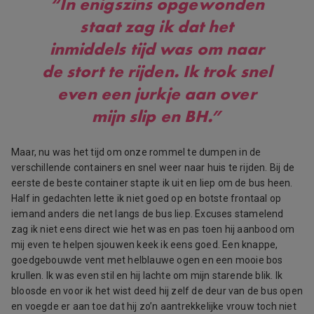
“In enigszins opgewonden
staat zag ik dat het
inmiddels tijd was om naar
de stort te rijden. Ik trok snel
even een jurkje aan over
mijn slip en BH.”
Maar, nu was het tijd om onze rommel te dumpen in de
verschillende containers en snel weer naar huis te rijden. Bij de
eerste de beste container stapte ik uit en liep om de bus heen.
Half in gedachten lette ik niet goed op en botste frontaal op
iemand anders die net langs de bus liep. Excuses stamelend
zag ik niet eens direct wie het was en pas toen hij aanbood om
mij even te helpen sjouwen keek ik eens goed. Een knappe,
goedgebouwde vent met helblauwe ogen en een mooie bos
krullen. Ik was even stil en hij lachte om mijn starende blik. Ik
bloosde en voor ik het wist deed hij zelf de deur van de bus open
en voegde er aan toe dat hij zo’n aantrekkelijke vrouw toch niet