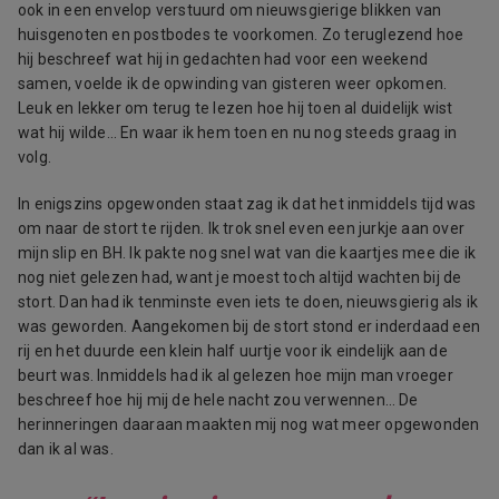
ook in een envelop verstuurd om nieuwsgierige blikken van
huisgenoten en postbodes te voorkomen. Zo teruglezend hoe
hij beschreef wat hij in gedachten had voor een weekend
samen, voelde ik de opwinding van gisteren weer opkomen.
Leuk en lekker om terug te lezen hoe hij toen al duidelijk wist
wat hij wilde… En waar ik hem toen en nu nog steeds graag in
volg.
In enigszins opgewonden staat zag ik dat het inmiddels tijd was
om naar de stort te rijden. Ik trok snel even een jurkje aan over
mijn slip en BH. Ik pakte nog snel wat van die kaartjes mee die ik
nog niet gelezen had, want je moest toch altijd wachten bij de
stort. Dan had ik tenminste even iets te doen, nieuwsgierig als ik
was geworden. Aangekomen bij de stort stond er inderdaad een
rij en het duurde een klein half uurtje voor ik eindelijk aan de
beurt was. Inmiddels had ik al gelezen hoe mijn man vroeger
beschreef hoe hij mij de hele nacht zou verwennen… De
herinneringen daaraan maakten mij nog wat meer opgewonden
dan ik al was.