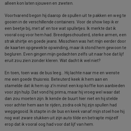
alleen kon laten sjouwen en zweten.
Voortvarend begon hij daarop de spullen uit te pakken en weg te
gooien in de verschillende containers. Voor de show liep ik er
een beetje bij, met af en toe wat spulletjes. Ik merkte dat ik
vooral oog voor hem had. Breedgeschouderd, sterke armen, een
strak shirtje en goede jeans. Misschien was het mijn eerder door
de kaarten opgewekte opwinding, maar ik stond hem gewoon te
begluren. Even gingen mijn gedachten zelfs uit naar hoe dat lijf
eruit zou zien zonder kleren. Wat dacht ik wel niet?
En toen, toen was de bus leeg… Hij lachte naar me en wenste
me een goede thuisreis. Beteuterd keek ik hem aan en
stamelde dat ik hem op z’n minst een kop koffie kon aanbieden
voor zijn hulp. Dat vond hij prima, maar hij vroeg wel waar dat
dan zou moeten zijn. Ik kende de buurt hier niet en hij stelde
voor achter hem aan te rijden, zodra ook hij zijn spullen had
weggegooid. Ik stapte in de bus en keek vanaf mijn stoel hoe hij
nog wat zware stukken uit zijn auto tilde en betrapte mijzelf
erop dat ik vooral oog had voor dat lijf van hem.