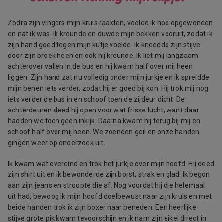
Zodra zijn vingers mijn kruis raakten, voelde ik hoe opgewonden
en nat ik was. Ik kreunde en duwde mijn bekken vooruit, zodat ik
zijn hand goed tegen mijn kutje voelde. Ik kneedde zijn stijve
door zijn broek heen en ook hij kreunde. Ik liet mij langzaam
achterover vallen in de bus en hij kwam half over mij heen
liggen. Zijn hand zat nu volledig onder mijn jurkje en ik spreidde
mijn benen iets verder, zodat hij er goed bij kon. Hij trok mij nog
iets verder de bus in en schoof toen de zijdeur dicht. De
achterdeuren deed hij open voor wat frisse lucht, want daar
hadden we toch geen inkijk. Daarna kwam hij terug bij mij en
schoof half over mij heen. We zoenden geil en onze handen
gingen weer op onderzoek uit.
Ik kwam wat overeind en trok het jurkje over mijn hoofd. Hij deed
zijn shirt uit en ik bewonderde zijn borst, strak en glad. Ik begon
aan zijn jeans en stroopte die af. Nog voordat hij die helemaal
uit had, bewoog ik mijn hoofd doelbewust naar zijn kruis en met
beide handen trok ik zijn boxer naar beneden. Een heerlijke
stijve grote pik kwam tevoorschijn en ik nam zijn eikel direct in