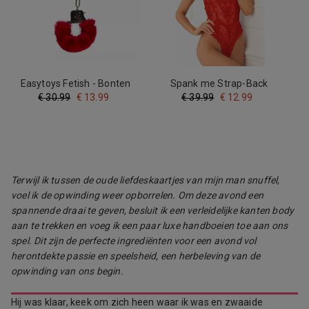
Easytoys Fetish - Bonten
Spank me Strap-Back
handboeien - rood
Kanten Body - Rood
€
30.99
€
13.99
€
39.99
€
12.99
Terwijl ik tussen de oude liefdeskaartjes van mijn man snuffel,
voel ik de opwinding weer opborrelen. Om deze avond een
spannende draai te geven, besluit ik een verleidelijke kanten body
aan te trekken en voeg ik een paar luxe handboeien toe aan ons
spel. Dit zijn de perfecte ingrediënten voor een avond vol
herontdekte passie en speelsheid, een herbeleving van de
opwinding van ons begin.
Hij was klaar, keek om zich heen waar ik was en zwaaide