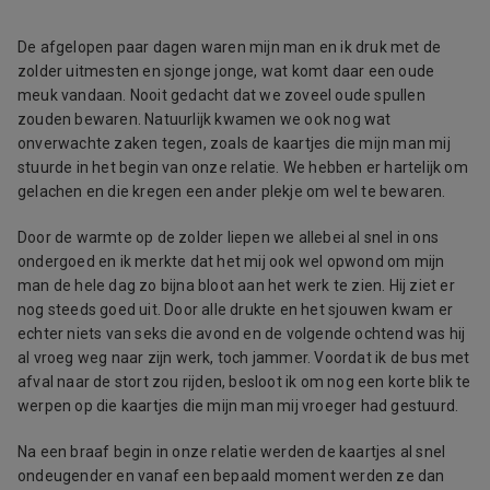
De afgelopen paar dagen waren mijn man en ik druk met de
zolder uitmesten en sjonge jonge, wat komt daar een oude
meuk vandaan. Nooit gedacht dat we zoveel oude spullen
zouden bewaren. Natuurlijk kwamen we ook nog wat
onverwachte zaken tegen, zoals de kaartjes die mijn man mij
stuurde in het begin van onze relatie. We hebben er hartelijk om
gelachen en die kregen een ander plekje om wel te bewaren.
Door de warmte op de zolder liepen we allebei al snel in ons
ondergoed en ik merkte dat het mij ook wel opwond om mijn
man de hele dag zo bijna bloot aan het werk te zien. Hij ziet er
nog steeds goed uit. Door alle drukte en het sjouwen kwam er
echter niets van seks die avond en de volgende ochtend was hij
al vroeg weg naar zijn werk, toch jammer. Voordat ik de bus met
afval naar de stort zou rijden, besloot ik om nog een korte blik te
werpen op die kaartjes die mijn man mij vroeger had gestuurd.
Na een braaf begin in onze relatie werden de kaartjes al snel
ondeugender en vanaf een bepaald moment werden ze dan