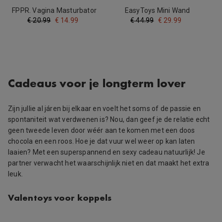
FPPR. Vagina Masturbator
EasyToys Mini Wand
Vibrator - Roze
€
20.99
€
14.99
€
44.99
€
29.99
Cadeaus voor je longterm lover
Zijn jullie al járen bij elkaar en voelt het soms of de passie en
spontaniteit wat verdwenen is? Nou, dan geef je de relatie echt
geen tweede leven door wéér aan te komen met een doos
chocola en een roos. Hoe je dat vuur wel weer op kan laten
laaien? Met een superspannend en sexy cadeau natuurlijk! Je
partner verwacht het waarschijnlijk niet en dat maakt het extra
leuk.
Valentoys voor koppels