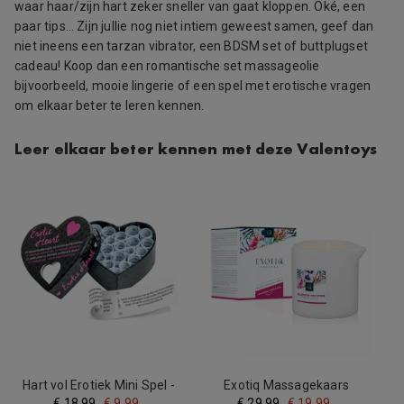
waar haar/zijn hart zeker sneller van gaat kloppen. Oké, een
paar tips… Zijn jullie nog niet intiem geweest samen, geef dan
niet ineens een tarzan vibrator, een BDSM set of buttplugset
cadeau! Koop dan een romantische set massageolie
bijvoorbeeld, mooie lingerie of een spel met erotische vragen
om elkaar beter te leren kennen.
Leer elkaar beter kennen met deze Valentoys
Hart vol Erotiek Mini Spel -
Exotiq Massagekaars
Spannende Opdrachten
Bamboe Orchideeën - 200g
€
18.99
€
9.99
€
29.99
€
19.99