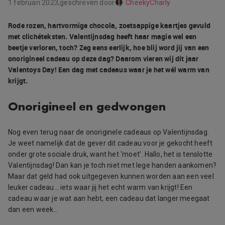
1 februari 2023,
geschreven door
CheekyCharly
Rode rozen, hartvormige chocola, zoetsappige kaartjes gevuld
met clichéteksten. Valentijnsdag heeft haar magie wel een
beetje verloren, toch? Zeg eens eerlijk, hoe blij word jij van een
onorigineel cadeau op deze dag? Daarom vieren wij dit jaar
Valentoys Day! Een dag met cadeaus waar je het wél warm van
krijgt.
Onorigineel en gedwongen
Nog even terug naar de onoriginele cadeaus op Valentijnsdag.
Je weet namelijk dat de gever dit cadeau voor je gekocht heeft
onder grote sociale druk, want het ‘moet’. Hallo, het is tenslotte
Valentijnsdag! Dan kan je toch niet met lege handen aankomen?
Maar dat geld had ook uitgegeven kunnen worden aan een veel
leuker cadeau… iets waar jij het echt warm van krijgt! Een
cadeau waar je wat aan hebt, een cadeau dat langer meegaat
dan een week…