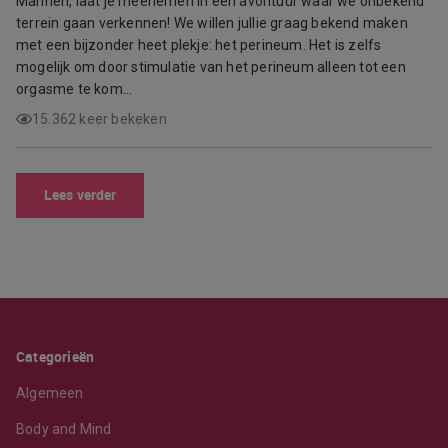
Mannen, laat je meenemen in een avontuur waar we onbekend
terrein gaan verkennen! We willen jullie graag bekend maken
met een bijzonder heet plekje: het perineum. Het is zelfs
mogelijk om door stimulatie van het perineum alleen tot een
orgasme te kom…
15.362 keer bekeken
Lees verder
Categorieën
Algemeen
Body and Mind