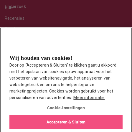
Onderzoek
Quiz
Recensies
Sekshoroscoop
Standje van de maand
Tips
Wij houden van cookies!
Toy van de maand
Door op “Accepteren & Sluiten” te klikken gaat u akkoord 
Vraag ’t onze seksuoloog
met het opslaan van cookies op uw apparaat voor het 
Interessante links
verbeteren van websitenavigatie, het analyseren van 
Seksuologen in Nederland
websitegebruik en om ons te helpen bij onze 
marketingprojecten. Cookies worden gebruikt voor het 
Erotisch verhaal insturen
personaliseren van advertenties.
Meer informatie
Onze auteurs
Cookie-instellingen
EasyToys shop
Accepteren & Sluiten