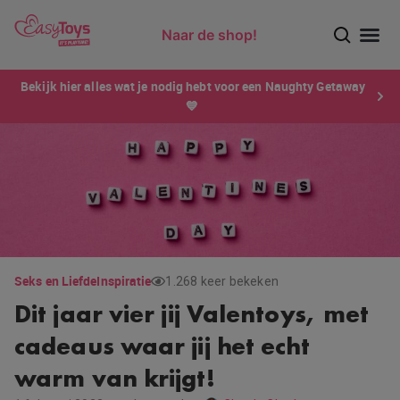
Naar de shop!
Ontdek dé sensatie van 2026 voor mannen: Xtensity!
Bekijk hier alles wat je nodig hebt voor een Naughty Getaway
💙
Seks en Liefde
Inspiratie
1.268 keer bekeken
Dit jaar vier jij Valentoys, met
cadeaus waar jij het echt
warm van krijgt!