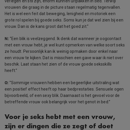
verlegen en stil zijn, enorm kunnen uitpakken in bed. Terwijl
vrouwen die graag in de picture staan regelmatig tegenvallen.
Het is wel een feit dat beweging, lenigheid en motoriek een
grote rol spelen bij goede seks. Soms kun je dat wel zien bij een
vrouw. Dan is de kans groot dat het goed zit.”
N:
”
Een blik is veelzeggend. Ik denk dat wanneer je oogcontact
met een vrouw hebt, je wel kunt opmerken van welke soort seks
ze houdt. Persoonlijk kan ik weinig opmaken door enkel naar
een vrouw te kijken. Dat is misschien een gave waar ik niet over
beschik. Laat staan het zien of de vrouw goede
seksskills
heeft.
”
O:
”Sommige vrouwen hebben een begeerlijke uitstraling wat
een positief effect heeft op haar bedprestaties. Sensuele ogen
bijvoorbeeld, of een sexy blik. Daarnaast is het gevoel voor de
betreffende vrouw ook belangrijk voor het genot in bed.”
Voor je seks hebt met een vrouw,
zijn er dingen die ze zegt of doet