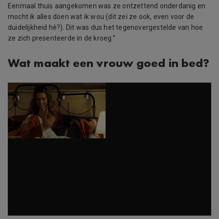
Eenmaal thuis aangekomen was ze ontzettend onderdanig en
mocht ik alles doen wat ik wou (dit zei ze ook, even voor de
duidelijkheid hè?). Dit was dus het tegenovergestelde van hoe
ze zich presenteerde in de kroeg.”
Wat maakt een vrouw goed in bed?