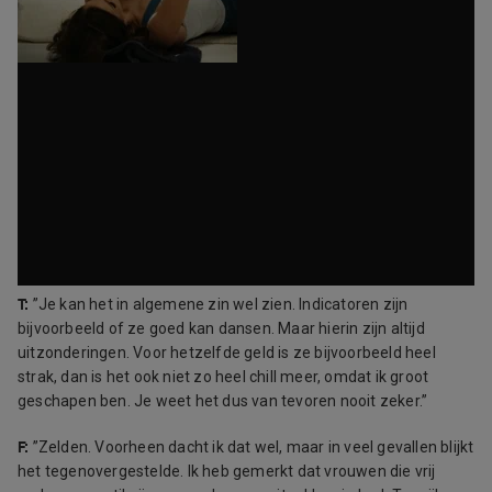
T:
”Je kan het in algemene zin wel zien. Indicatoren zijn
bijvoorbeeld of ze goed kan dansen. Maar hierin zijn altijd
uitzonderingen. Voor hetzelfde geld is ze bijvoorbeeld heel
strak, dan is het ook niet zo heel chill meer, omdat ik groot
geschapen ben. Je weet het dus van tevoren nooit zeker.”
F:
”Zelden. Voorheen dacht ik dat wel, maar in veel gevallen blijkt
het tegenovergestelde. Ik heb gemerkt dat vrouwen die vrij