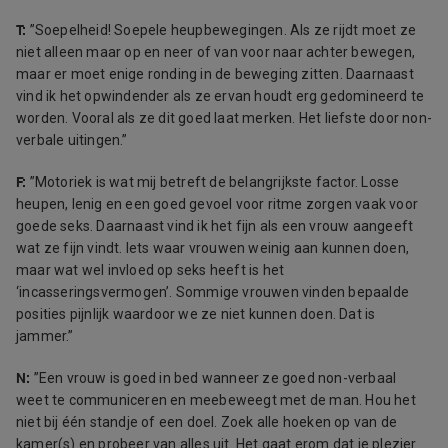
T:
”Soepelheid! Soepele heupbewegingen. Als ze rijdt moet ze
niet alleen maar op en neer of van voor naar achter bewegen,
maar er moet enige ronding in de beweging zitten. Daarnaast
vind ik het opwindender als ze ervan houdt erg gedomineerd te
worden. Vooral als ze dit goed laat merken. Het liefste door non-
verbale uitingen.”
F:
”Motoriek is wat mij betreft de belangrijkste factor. Losse
heupen, lenig en een goed gevoel voor ritme zorgen vaak voor
goede seks. Daarnaast vind ik het fijn als een vrouw aangeeft
wat ze fijn vindt. Iets waar vrouwen weinig aan kunnen doen,
maar wat wel invloed op seks heeft is het
‘incasseringsvermogen’. Sommige vrouwen vinden bepaalde
posities pijnlijk waardoor we ze niet kunnen doen. Dat is
jammer.”
N:
”
Een vrouw is goed in bed wanneer ze
goed non-verbaal
weet te communiceren en meebeweegt met de man.
Hou het
niet bij één standje of een doel. Zoek alle hoeken op van de
kamer(s) en probeer van alles uit. Het gaat erom dat je plezier