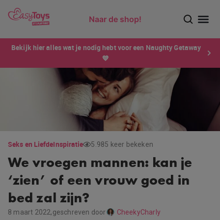
Naar de shop!
Ontdek dé sensatie van 2026 voor mannen: Xtensity!
Bekijk hier alles wat je nodig hebt voor een Naughty Getaway
💙
Seks en Liefde
Inspiratie
5.985 keer bekeken
We vroegen mannen: kan je
‘zien’ of een vrouw goed in
bed zal zijn?
8 maart 2022,
geschreven door
CheekyCharly