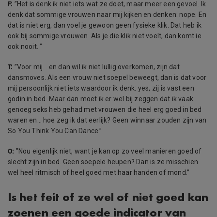
F:
”Het is denk ik niet iets wat ze doet, maar meer een gevoel. Ik
denk dat sommige vrouwen naar mij kijken en denken: nope. En
dat is niet erg, dan voel je gewoon geen fysieke klik. Dat heb ik
ook bij sommige vrouwen. Als je die klik niet voelt, dan komt ie
ook nooit. ”
T:
”Voor mij… en dan wil ik niet lullig overkomen, zijn dat
dansmoves. Als een vrouw niet soepel beweegt, dan is dat voor
mij persoonlijk niet iets waardoor ik denk: yes, zij is vast een
godin in bed. Maar dan moet ik er wel bij zeggen dat ik vaak
genoeg seks heb gehad met vrouwen die heel erg goed in bed
waren en… hoe zeg ik dat eerlijk? Geen winnaar zouden zijn van
So You Think You Can Dance.”
O:
”Nou eigenlijk niet, want je kan op zo veel manieren goed of
slecht zijn in bed. Geen soepele heupen? Dan is ze misschien
wel heel ritmisch of heel goed met haar handen of mond.”
Is het feit of ze wel of niet goed kan
zoenen een goede indicator van