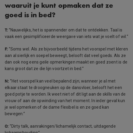
waaruit je kunt opmaken dat ze
goed is in bed?
T:
”Nauwelijks, het is spannender om dat te ontdekken. Taal is
vaak een gesimplificeerde weergave van iets wat je voelt of wil.”
F:
”Soms wel. Als ze bijvoorbeeld tijdens het voorspel met kleren
aan al sierlijk en soepel beweegt, belooft dat veel goeds. Als ze
dan ook nog eens geile opmerkingen maakt en goed zoent is de
kans groot dat ze die lijn voortzet in bed.”
N:
”
Het voorspel kan veel bepalend zijn; wanneer je al met
elkaar staat te droogneuken op de dansvloer
,
belooft het een
goed potje te worden.
Ik weet niet of dit ligt aan de skills van de
vrouw of aan de opwinding van het moment. In ieder geval kun
je wel opmerken of de dame flexibel is en ze goed kan
bewegen.”
O:
”Dirty talk, aanrakingen/lichamelijk contact, uitdagende
lichaamshouding.”