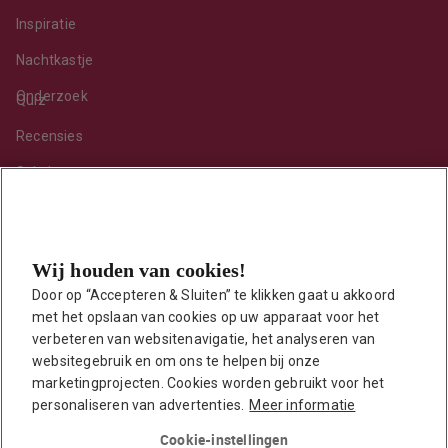
Inspiratie
Nachtkastje
Onderzoek
Quiz
Recensies
Sekshoroscoop
Standje van de maand
Tips
Wij houden van cookies!
Toy van de maand
Door op “Accepteren & Sluiten” te klikken gaat u akkoord 
Vraag ’t onze seksuoloog
met het opslaan van cookies op uw apparaat voor het 
Interessante links
verbeteren van websitenavigatie, het analyseren van 
Seksuologen in Nederland
websitegebruik en om ons te helpen bij onze 
marketingprojecten. Cookies worden gebruikt voor het 
Erotisch verhaal insturen
personaliseren van advertenties.
Meer informatie
Onze auteurs
Cookie-instellingen