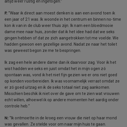
altijd weer rustig en ingetogen.”
F:
”Waar ik direct aan moest denken is aan een avond toen ik
een jaar of 21 was. Ik woonde in het centrum en binnen no-time
kon ik van in de club weer thuis zijn. Ik nam een bloedmooie
dame mee naar huis, zonder dat ik het idee had dat we seks
gingen hebben of dat ze zich aangetrokken tot me voelde. We
hadden gewoon een gezellige avond. Nadat ze naar het toilet
was geweest begon ze me te bespringen.
Ik zag een hele andere dame dan ik daarvoor zag.
Voor ik het
wist hadden we seks en j
uist omdat het in mijn ogen zó
spontaan was, vond ik het niet fijn
gezien
we er ons niet goed
op konden voorbereiden
. Ik was voornamelijk verrast omdat ze
er zó goed uitzag en ik de seks totaal niet zag aankomen.
Misschien beschik ik niet over de gave om te zien wat vrouwen
echt willen, alhoewel ik op andere momenten het aardig onder
controle heb
.
”
N:
”Ik ontmoette in de kroeg een vrouw die niet op haar mond
was gevallen. Ze stelde voor om naar mijn huis te gaan.