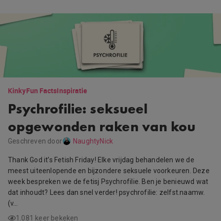
Kinky
Fun Facts
Inspiratie
Psychrofilie: seksueel
opgewonden raken van kou
Geschreven door
NaughtyNick
Thank God it’s Fetish Friday! Elke vrijdag behandelen we de
meest uiteenlopende en bijzondere seksuele voorkeuren. Deze
week bespreken we de fetisj Psychrofilie. Ben je benieuwd wat
dat inhoudt? Lees dan snel verder! psychrofilie: zelfst.naamw.
(v…
1.081 keer bekeken