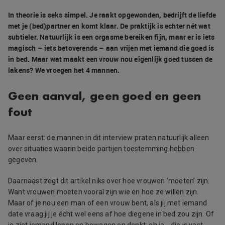
In theorie is seks simpel. Je raakt opgewonden, bedrijft de liefde
met je (bed)partner en komt klaar. De praktijk is echter nét wat
subtieler. Natuurlijk is een orgasme bereiken fijn, maar er is iets
magisch – iets betoverends – aan vrijen met iemand die goed is
in bed. Maar wat maakt een vrouw nou eigenlijk goed tussen de
lakens? We vroegen het 4 mannen.
Geen aanval, geen goed en geen
fout
Maar eerst: de mannen in dit interview praten natuurlijk alleen
over situaties waarin beide partijen toestemming hebben
gegeven.
Daarnaast zegt dit artikel niks over hoe vrouwen ‘moeten’ zijn.
Want vrouwen moeten vooral zijn wie en hoe ze willen zijn.
Maar of je nou een man of een vrouw bent, als jij met iemand
date vraag jij je écht wel eens af hoe diegene in bed zou zijn. Of
je ziet iemand lopen en bewegen en denkt: oh ja… die is vast