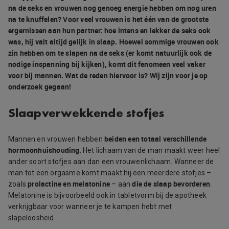
na de seks en vrouwen nog genoeg energie hebben om nog uren
na te knuffelen? Voor veel vrouwen is het één van de grootste
ergernissen aan hun partner: hoe intens en lekker de seks ook
was, hij valt altijd gelijk in slaap. Hoewel sommige vrouwen ook
zin hebben om te slapen na de seks (er komt natuurlijk ook de
nodige inspanning bij kijken), komt dit fenomeen veel vaker
voor bij mannen. Wat de reden hiervoor is? Wij zijn voor je op
onderzoek gegaan!
Slaapverwekkende stofjes
beiden een totaal verschillende
Mannen en vrouwen hebben
hormoonhuishouding
. Het lichaam van de man maakt weer heel
ander soort stofjes aan dan een vrouwenlichaam. Wanneer de
man tot een orgasme komt maakt hij een meerdere stofjes –
prolactine en melatonine
die de slaap bevorderen
zoals
– aan
.
Melatonine is bijvoorbeeld ook in tabletvorm bij de apotheek
verkrijgbaar voor wanneer je te kampen hebt met
slapeloosheid.