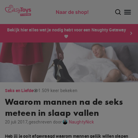
Naar de shop!
Ontdek dé sensatie van 2026 voor mannen: Xtensity!
Bekijk hier alles wat je nodig hebt voor een Naughty Getaway
💙
Seks en Liefde
1.509 keer bekeken
Waarom mannen na de seks
meteen in slaap vallen
20 juli 2017,
geschreven door
NaughtyNick
Heb jij je ooit afgevraagd waarom mannen gelijk willen slapen