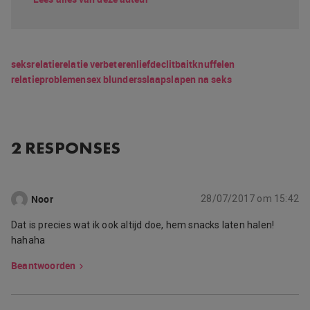
seks
relatie
relatie verbeteren
liefde
clitbait
knuffelen
relatieproblemen
sex blunders
slaap
slapen na seks
2 RESPONSES
Noor
28/07/2017 om 15:42
Dat is precies wat ik ook altijd doe, hem snacks laten halen!
hahaha
Beantwoorden