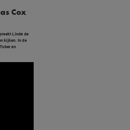
mas Cox
spreekt Linda de
 kijken. In de
uTuber en