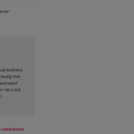
ctie!
ual wellness
l bezig met
Daarnaast
on van Lord
).
 nederlander