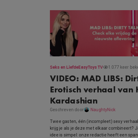
Seks en Liefde
EasyToys TV
1.077 keer be
VIDEO: MAD LIBS: Dir
Erotisch verhaal van
Kardashian
Geschreven door
NaughtyNick
Twee gasten, één (incompleet) sexy verhaal
krijg je als je deze met elkaar combineert? J
idee is simpel: onze redactie heeft een spa