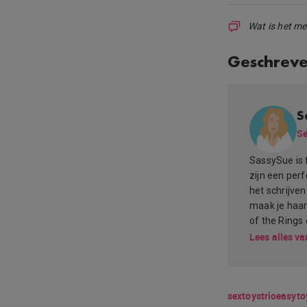
Wat is het me
Geschrev
S
Se
SassySue is 
zijn een per
het schrijve
maak je haar
of the Rings 
Lees alles va
sextoys
trio
easyto