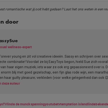
est romantische wat jij ooit hebt gedaan? Laat het ons weten in een rea
en door
assySue
xual wellness-expert
forever young en zit vol creatieve ideeën. Sassy en schrijven over sex
fecte combinatie! Voordat ze bij EasyToys begon, hield Sue zich voora
n van haar eigen muziek; iets waar ze ook erg gepassioneerd over is. 
 enorm blij met goed gezelschap, een fijn glas rode wijn, een marath
en haar guilty pleasure; verkleden (voor welke gelegenheid dan ook 😉
n deze auteur
ysTV
linda de munck
spanning
youtube
tv
temptation island
linda
bekende