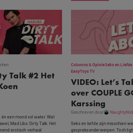
Columns & Opinie
Seks en Liefde
keken
EasyToys TV
ty Talk #2 Het
VIDEO: Let’s Ta
 Koen
over COUPLE G
Karssing
Geschreven door
NaughtyNic
 én een mond vol water. Wat
awel, Mad Libs: Dirty Talk. Het
Seks en liefde zijn misschien w
nnend erotisch verhaal
gespreksonderwerpen. Toch ligt