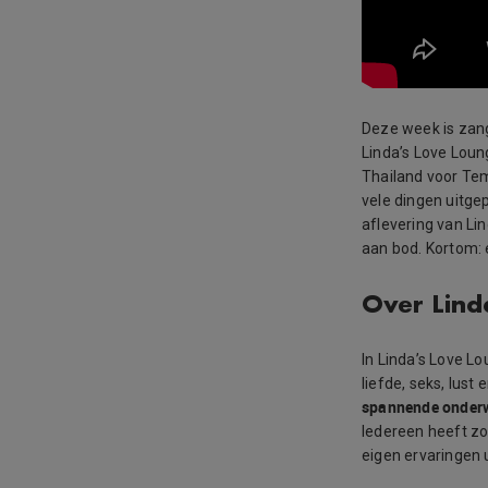
Deze week is zang
Linda’s Love Loun
Thailand voor Te
vele dingen uitg
aflevering van Li
aan bod. Kortom:
Over Lind
In Linda’s Love L
liefde, seks, lus
spannende onder
Iedereen heeft zo
eigen ervaringen 