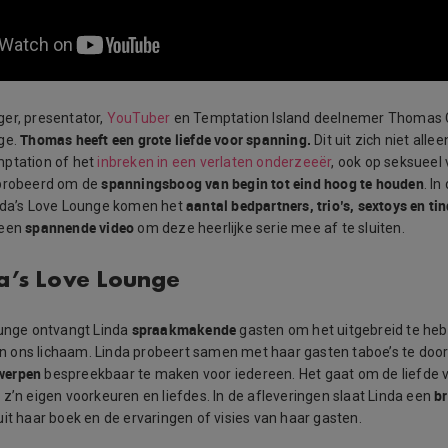
er, presentator,
YouTuber
en Temptation Island deelnemer Thomas C
Thomas heeft een grote liefde voor spanning.
ge.
Dit uit zich niet allee
mptation of het
inbreken in een verlaten onderzeeër
, ook op seksueel 
spanningsboog van begin tot eind hoog te houden
eprobeerd om de
. In
aantal bedpartners, trio’s, sextoys en ti
nda’s Love Lounge komen het
spannende video
 een
om deze heerlijke serie mee af te sluiten.
a’s Love Lounge
spraakmakende
ounge ontvangt Linda
gasten om het uitgebreid te he
t en ons lichaam. Linda probeert samen met haar gasten taboe’s te doo
werpen
bespreekbaar te maken voor iedereen. Het gaat om de liefde v
br
 z’n eigen voorkeuren en liefdes. In de afleveringen slaat Linda een
uit haar boek en de ervaringen of visies van haar gasten.