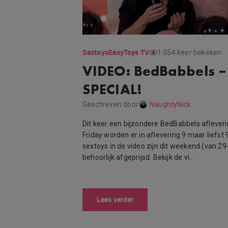
Sextoys
EasyToys TV
1.054 keer bekeken
VIDEO: BedBabbels –
SPECIAL!
Geschreven door
NaughtyNick
Dit keer een bijzondere BedBabbels aflever
Friday worden er in aflevering 9 maar liefst
sextoys in de video zijn dit weekend (van 
behoorlijk afgeprijsd. Bekijk de vi…
Lees verder