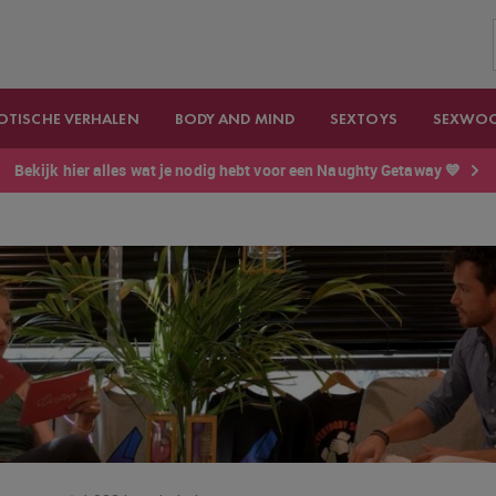
OTISCHE VERHALEN
BODY AND MIND
SEXTOYS
SEXWO
Bekijk hier alles wat je nodig hebt voor een Naughty Getaway 💙