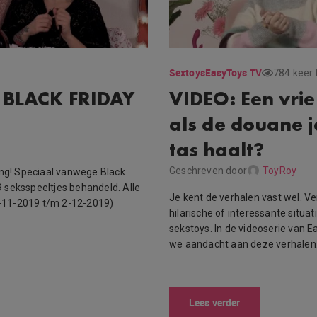
Sextoys
EasyToys TV
784 keer
 BLACK FRIDAY
VIDEO: Een vrie
als de douane je
tas haalt?
Geschreven door
ToyRoy
ing! Speciaal vanwege Black
 9 seksspeeltjes behandeld. Alle
Je kent de verhalen vast wel. V
29-11-2019 t/m 2-12-2019)
hilarische of interessante situ
sekstoys. In de videoserie van 
we aandacht aan deze verhalen
Lees verder