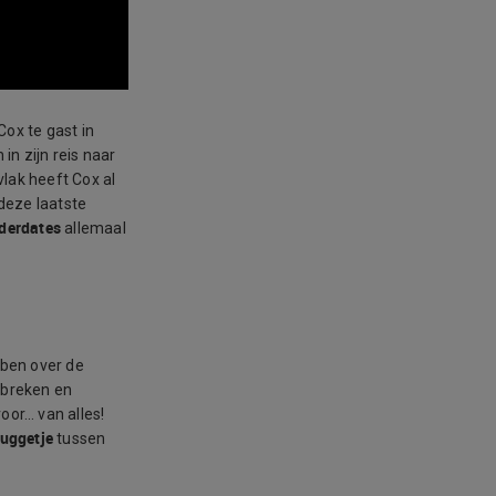
ox te gast in
n in zijn reis naar
vlak heeft Cox al
 deze laatste
nderdates
allemaal
bben over de
rbreken en
oor… van alles!
uggetje
tussen