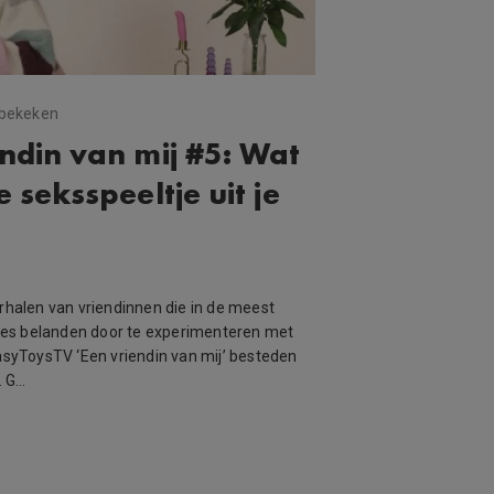
 bekeken
ndin van mij #5: Wat
 seksspeeltje uit je
erhalen van vriendinnen die in de meest
aties belanden door te experimenteren met
EasyToysTV ‘Een vriendin van mij’ besteden
. G…