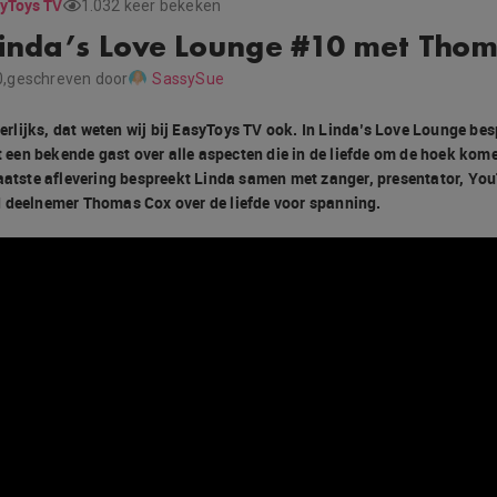
yToys TV
1.032 keer bekeken
Linda’s Love Lounge #10 met Tho
,
geschreven door
SassySue
heerlijks, dat weten wij bij EasyToys TV ook. In Linda’s Love Lounge be
en bekende gast over alle aspecten die in de liefde om de hoek komen
laatste aflevering bespreekt Linda samen met zanger, presentator, Yo
 deelnemer Thomas Cox over de liefde voor spanning.