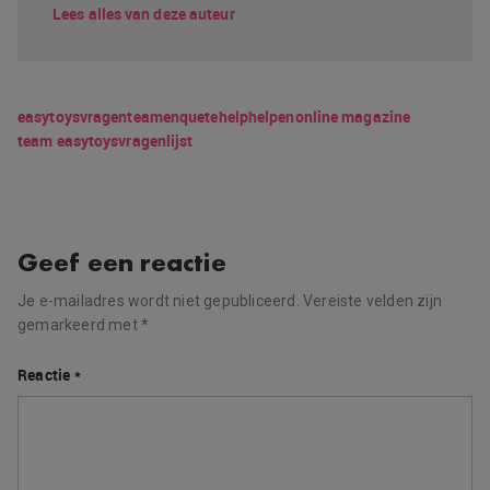
Lees alles van deze auteur
easytoys
vragen
team
enquete
help
helpen
online magazine
team easytoys
vragenlijst
Geef een reactie
Je e-mailadres wordt niet gepubliceerd.
Vereiste velden zijn
gemarkeerd met
*
Reactie
*