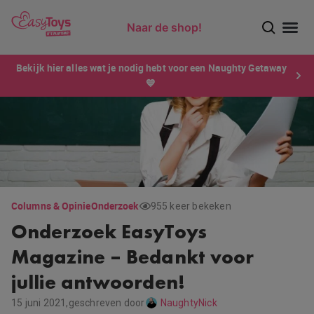
Naar de shop!
Ontdek dé sensatie van 2026 voor mannen: Xtensity!
Bekijk hier alles wat je nodig hebt voor een Naughty Getaway
💙
Columns & Opinie
Onderzoek
955 keer bekeken
Onderzoek EasyToys
Magazine – Bedankt voor
jullie antwoorden!
15 juni 2021,
geschreven door
NaughtyNick