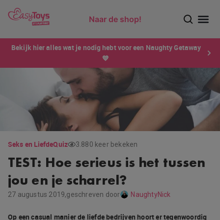
Naar de shop!
Ontdek dé sensatie van 2026 voor mannen: Xtensity!
Bekijk hier alles wat je nodig hebt voor een Naughty Getaway
💙
Seks en Liefde
Quiz
3.880 keer bekeken
TEST: Hoe serieus is het tussen
jou en je scharrel?
27 augustus 2019,
geschreven door
NaughtyNick
Op een casual manier de liefde bedrijven hoort er tegenwoordig