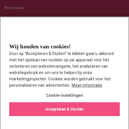
Recensies
Sekshoroscoop
Standje van de maand
Tips
Wij houden van cookies!
Toy van de maand
Door op “Accepteren & Sluiten” te klikken gaat u akkoord 
Vraag ’t onze seksuoloog
met het opslaan van cookies op uw apparaat voor het 
Interessante links
verbeteren van websitenavigatie, het analyseren van 
Seksuologen in Nederland
websitegebruik en om ons te helpen bij onze 
marketingprojecten. Cookies worden gebruikt voor het 
Erotisch verhaal insturen
personaliseren van advertenties.
Meer informatie
Onze auteurs
Cookie-instellingen
EasyToys shop
Accepteren & Sluiten
© 2026 EasyToys / EDC Retail B.V.