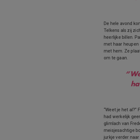
De hele avond kon
Telkens als zij zi
heerlijke billen. 
met haar heupen d
met hem. Ze plaat
om te gaan.
“Wee
ha
“Weet je het al?” 
had werkelijk gee
glimlach van Fred
meisjesachtige bo
jurkje verder naar