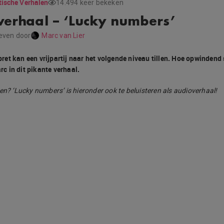
tische Verhalen
14.494 keer bekeken
 verhaal – ‘Lucky numbers’
even door
Marc van Lier
et kan een vrijpartij naar het volgende niveau tillen. Hoe opwindend
arc in dit pikante verhaal.
en? ‘Lucky numbers’ is hieronder ook te beluisteren als audioverhaal!