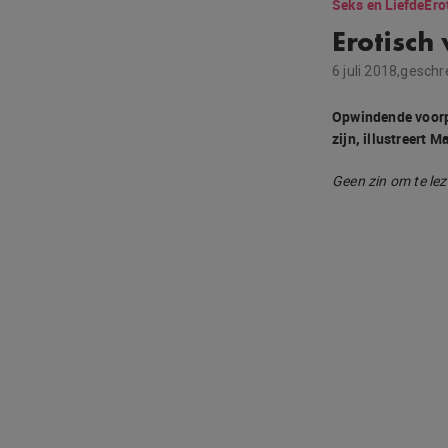
Seks en Liefde
Ero
Erotisch
6 juli 2018,
geschr
Opwindende voorpr
zijn, illustreert M
Geen zin om te lez