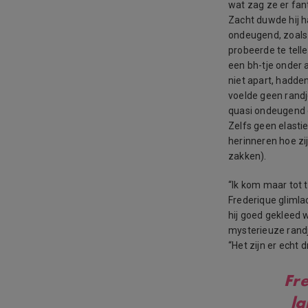
wat zag ze er fan
Zacht duwde hij h
ondeugend, zoals 
probeerde te tell
een bh-tje onder
niet apart, hadden
voelde geen randj
quasi ondeugend o
Zelfs geen elastie
herinneren hoe zij
zakken).
“Ik kom maar tot 
Frederique glimla
hij goed gekleed 
mysterieuze randj
“Het zijn er echt 
Fr
la