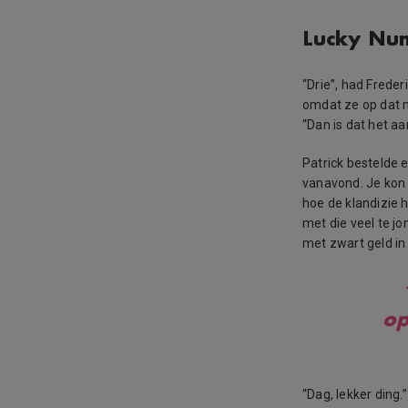
Lucky Nu
“Drie”, had Freder
omdat ze op dat m
“Dan is dat het a
Patrick bestelde e
vanavond. Je kon 
hoe de klandizie 
met die veel te j
met zwart geld in 
op
“Dag, lekker ding