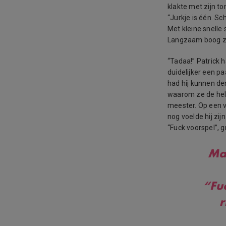
klakte met zijn to
“Jurkje is één. Sc
Met kleine snelle
Langzaam boog ze v
“Tadaa!” Patrick 
duidelijker een p
had hij kunnen de
waarom ze de hel
meester. Op een v
nog voelde hij zi
“Fuck voorspel”, g
Maa
“Fu
r