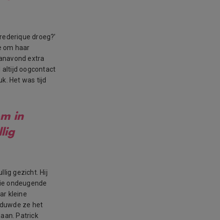
Frederique droeg?’
je om haar
 vanavond extra
altijd oogcontact
. Het was tijd
em in
lig
lig gezicht. Hij
 die ondeugende
ar kleine
 duwde ze het
 aan. Patrick