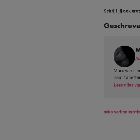
Schrijf jij ook er
Geschrev
M
Au
Marc van Lie
haar facette
Lees alles va
seks verhaal
eroti