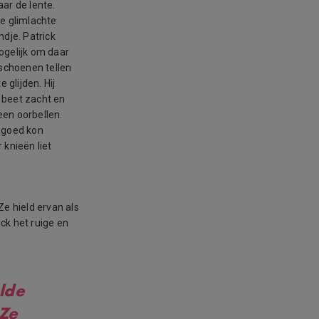
ar de lente.
ue glimlachte
ndje. Patrick
ogelijk om daar
schoenen tellen
 glijden. Hij
 beet zacht en
een oorbellen.
o goed kon
 knieën liet
Ze hield ervan als
ck het ruige en
lde
 Ze