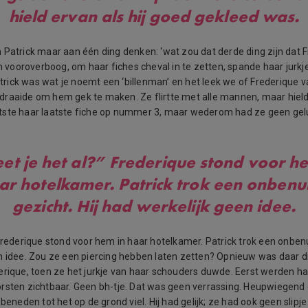
hield ervan als hij goed gekleed was.
 Patrick maar aan één ding denken: ‘wat zou dat derde ding zijn dat 
ch vooroverboog, om haar fiches cheval in te zetten, spande haar jurk
Patrick was wat je noemt een ‘billenman’ en het leek we of Frederique
raaide om hem gek te maken. Ze flirtte met alle mannen, maar hield 
ste haar laatste fiche op nummer 3, maar wederom had ze geen geluk
t je het al?” Frederique stond voor h
ar hotelkamer. Patrick trok een onbenul
gezicht. Hij had werkelijk geen idee.
Frederique stond voor hem in haar hotelkamer. Patrick trok een onbenul
n idee. Zou ze een piercing hebben laten zetten? Opnieuw was daar
erique, toen ze het jurkje van haar schouders duwde. Eerst werden ha
rsten zichtbaar. Geen bh-tje. Dat was geen verrassing. Heupwiegend
 beneden tot het op de grond viel. Hij had gelijk; ze had ook geen slipje