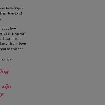
anger bedwingen.
r hem toestond.
.
er boog hoe
ste. Geen moment
verklaarde wel
kte zich van hem
 Maar het meest
ky number.
ding
zijn
ky