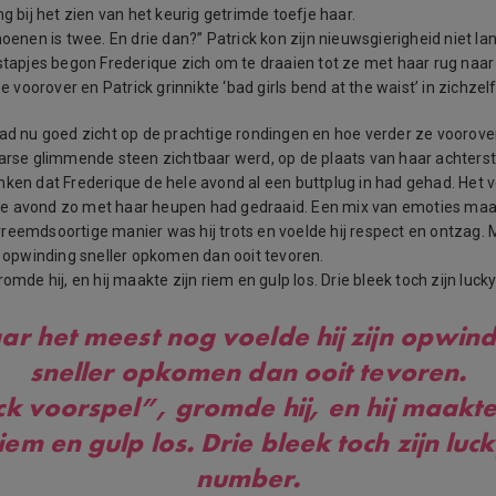
ng bij het zien van het keurig getrimde toefje haar.
hoenen is twee. En drie dan?” Patrick kon zijn nieuwsgierigheid niet l
 stapjes begon Frederique zich om te draaien tot ze met haar rug naa
oorover en Patrick grinnikte ‘bad girls bend at the waist’ in zichzelf
had nu goed zicht op de prachtige rondingen en hoe verder ze voorov
aarse glimmende steen zichtbaar werd, op de plaats van haar achter
nken dat Frederique de hele avond al een buttplug in had gehad. Het 
e avond zo met haar heupen had gedraaid. Een mix van emoties maa
reemdsoortige manier was hij trots en voelde hij respect en ontzag.
jn opwinding sneller opkomen dan ooit tevoren.
romde hij, en hij maakte zijn riem en gulp los. Drie bleek toch zijn luc
r het meest nog voelde hij zijn opwin
sneller opkomen dan ooit tevoren.
ck voorspel”, gromde hij, en hij maakte 
iem en gulp los. Drie bleek toch zijn luc
number.