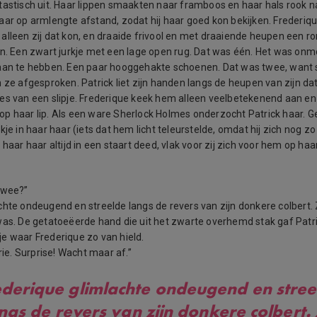
tastisch uit. Haar lippen smaakten naar framboos en haar hals rook na
aar op armlengte afstand, zodat hij haar goed kon bekijken. Frederiq
alleen zij dat kon, en draaide frivool en met draaiende heupen een ro
en. Een zwart jurkje met een lage open rug. Dat was één. Het was onm
 aan te hebben. Een paar hooggehakte schoenen. Dat was twee, want 
 ze afgesproken. Patrick liet zijn handen langs de heupen van zijn date
es van een slipje. Frederique keek hem alleen veelbetekenend aan en
p haar lip. Als een ware Sherlock Holmes onderzocht Patrick haar. G
kje in haar haar (iets dat hem licht teleurstelde, omdat hij zich nog z
 haar haar altijd in een staart deed, vlak voor zij zich voor hem op haar
twee?”
chte ondeugend en streelde langs de revers van zijn donkere colbert. 
was. De getatoeëerde hand die uit het zwarte overhemd stak gaf Patri
e waar Frederique zo van hield.
drie. Surprise! Wacht maar af.”
ederique glimlachte ondeugend en stree
ngs de revers van zijn donkere colbert.