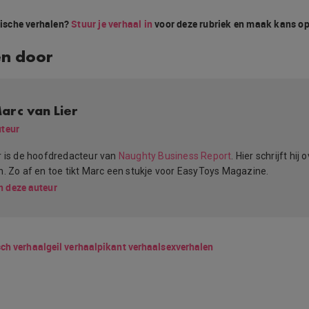
otische verhalen?
Stuur je verhaal in
voor deze rubriek en maak kans op
en door
arc van Lier
teur
r is de hoofdredacteur van
Naughty Business Report
. Hier schrijft hij 
n. Zo af en toe tikt Marc een stukje voor EasyToys Magazine.
n deze auteur
sch verhaal
geil verhaal
pikant verhaal
sexverhalen