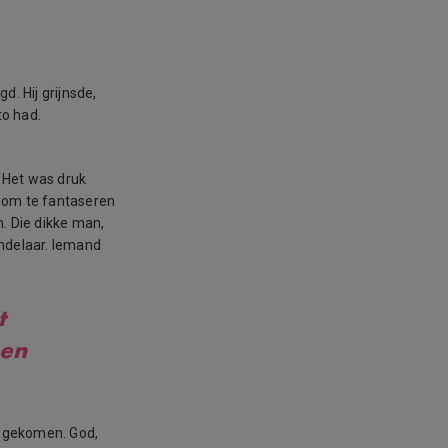
d. Hij grijnsde,
to had.
. Het was druk
n om te fantaseren
. Die dikke man,
andelaar. Iemand
t
nen
s gekomen. God,