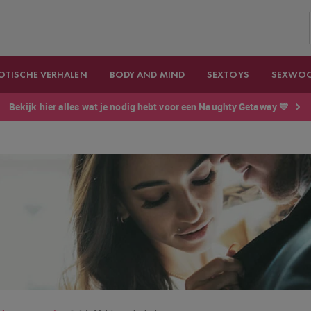
OTISCHE VERHALEN
BODY AND MIND
SEXTOYS
SEXWO
Bekijk hier alles wat je nodig hebt voor een Naughty Getaway 💙