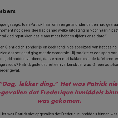
mbers
ique gezegd, toen Patrick haar om een getal onder de tien had gevraag
oment nog geen idee had gehad welke uitdaging hij voor haar in pet
antal kledingstukken dat je aan moet hebben tijdens onze date!”
en Glenfiddich zonder ijs en keek rond in de speelzaal van het casino
zien dat het goed ging met de economie. Hij maakte er een sport va
het geld hadden verdiend, dat ze hier met bakken over de tafel smeten
onge vrouw? Patrick giste dat het een varkensboer was. Of een autoh
ieder geval.
“Dag, lekker ding.” Het was Patrick nie
gevallen dat Frederique inmiddels bin
was gekomen.
.” Het was Patrick niet opgevallen dat Frederique inmiddels binnen wa