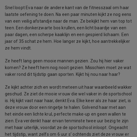
Snel loopt Eva naar de andere kant van de fitnesszaal om haar
laatste oefening te doen. Na een paar minuten kijkt ze nog eens
van een veilig afstandje naar de man. Ze bekijkt hem van top tot
teen. Een donkerzwarte bos krullen, een licht baardje van een
paar dagen, een scherpe kaaklijn en een gespierd lichaam. Een
jaar of 35 schat ze hem. Hoe langer ze kijkt, hoe aantrekkelijker
ze hem vindt.
Ze heeft lang geen mooie mannen gezien. Zou hij hier vaker
komen? Ze heeft hem nog nooit gezien. Misschien moet ze wat
vaker rond dit tijdstip gaan sporten. Kijkt hij nou naar haar?
Ze kijkt achter zich en wordt meteen uit haar waanbeeld wakker
geschud. Ze ziet de mooie vrouw die wel vaker in de sportschool
is. Hij kijkt vast naar haar, denkt Eva. Elke keer als ze haar ziet, is
deze vrouw door een ringetje te halen. Golvend haar met aan
het einde een lichte krul, perfecte make-up en geen wallen te
zien. Eva verdenkt haar ervan tenminste twee uur bezig te zijn
met haar uiterlijk, voordat ze de sportschool inloopt. Ongeacht
het tijdstip, want zelfs om 6 uur s’ ochtends ziet deze vrouw er