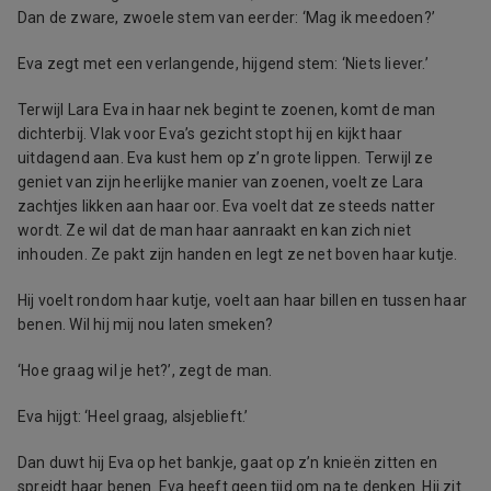
Dan de zware, zwoele stem van eerder: ‘Mag ik meedoen?’
Eva zegt met een verlangende, hijgend stem: ‘Niets liever.’
Terwijl Lara Eva in haar nek begint te zoenen, komt de man
dichterbij. Vlak voor Eva’s gezicht stopt hij en kijkt haar
uitdagend aan. Eva kust hem op z’n grote lippen. Terwijl ze
geniet van zijn heerlijke manier van zoenen, voelt ze Lara
zachtjes likken aan haar oor. Eva voelt dat ze steeds natter
wordt. Ze wil dat de man haar aanraakt en kan zich niet
inhouden. Ze pakt zijn handen en legt ze net boven haar kutje.
Hij voelt rondom haar kutje, voelt aan haar billen en tussen haar
benen. Wil hij mij nou laten smeken?
‘Hoe graag wil je het?’, zegt de man.
Eva hijgt: ‘Heel graag, alsjeblieft.’
Dan duwt hij Eva op het bankje, gaat op z’n knieën zitten en
spreidt haar benen. Eva heeft geen tijd om na te denken. Hij zit