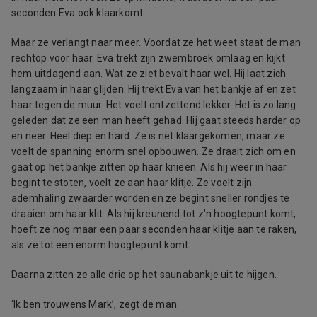
seconden Eva ook klaarkomt.
Maar ze verlangt naar meer. Voordat ze het weet staat de man
rechtop voor haar. Eva trekt zijn zwembroek omlaag en kijkt
hem uitdagend aan. Wat ze ziet bevalt haar wel. Hij laat zich
langzaam in haar glijden. Hij trekt Eva van het bankje af en zet
haar tegen de muur. Het voelt ontzettend lekker. Het is zo lang
geleden dat ze een man heeft gehad. Hij gaat steeds harder op
en neer. Heel diep en hard. Ze is net klaargekomen, maar ze
voelt de spanning enorm snel opbouwen. Ze draait zich om en
gaat op het bankje zitten op haar knieën. Als hij weer in haar
begint te stoten, voelt ze aan haar klitje. Ze voelt zijn
ademhaling zwaarder worden en ze begint sneller rondjes te
draaien om haar klit. Als hij kreunend tot z’n hoogtepunt komt,
hoeft ze nog maar een paar seconden haar klitje aan te raken,
als ze tot een enorm hoogtepunt komt.
Daarna zitten ze alle drie op het saunabankje uit te hijgen.
‘Ik ben trouwens Mark’, zegt de man.