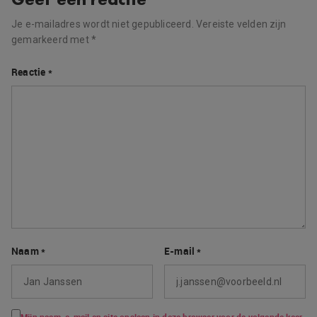
Je e-mailadres wordt niet gepubliceerd.
Vereiste velden zijn
gemarkeerd met
*
Reactie
*
Naam
*
E-mail
*
Mijn naam, e-mail en site opslaan in deze browser voor de volgende keer