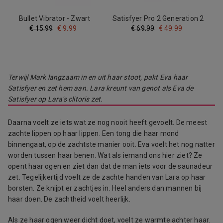
Bullet Vibrator - Zwart
Satisfyer Pro 2 Generation 2
- Goud
€
15.99
€
9.99
€
69.99
€
49.99
Terwijl Mark langzaam in en uit haar stoot, pakt Eva haar
Satisfyer en zet hem aan. Lara kreunt van genot als Eva de
Satisfyer op Lara's clitoris zet.
Daarna voelt ze iets wat ze nog nooit heeft gevoelt. De meest
zachte lippen op haar lippen. Een tong die haar mond
binnengaat, op de zachtste manier ooit. Eva voelt het nog natter
worden tussen haar benen. Wat als iemand ons hier ziet? Ze
opent haar ogen en ziet dan dat de man iets voor de saunadeur
zet. Tegelijkertijd voelt ze de zachte handen van Lara op haar
borsten. Ze knijpt er zachtjes in. Heel anders dan mannen bij
haar doen. De zachtheid voelt heerlijk.
Als ze haar ogen weer dicht doet, voelt ze warmte achter haar.