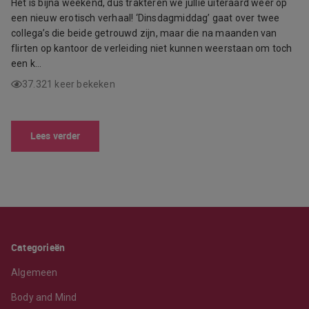
Het is bijna weekend, dus trakteren we jullie uiteraard weer op
een nieuw erotisch verhaal! ‘Dinsdagmiddag’ gaat over twee
collega’s die beide getrouwd zijn, maar die na maanden van
flirten op kantoor de verleiding niet kunnen weerstaan om toch
een k…
37.321 keer bekeken
Lees verder
Categorieën
Algemeen
Body and Mind