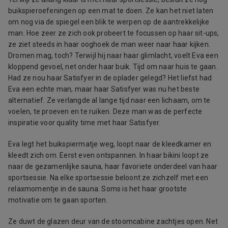
buikspieroefeningen op een mat te doen. Ze kan het niet laten
om nog via de spiegel een blik te werpen op de aantrekkelijke
man. Hoe zeer ze zich ook probeert te focussen op haar sit-ups,
ze ziet steeds in haar ooghoek de man weer naar haar kijken.
Dromen mag, toch? Terwijl hij naar haar glimlacht, voelt Eva een
kloppend gevoel, net onder haar buik. Tijd om naar huis te gaan.
Had ze nou haar Satisfyer in de oplader gelegd? Het liefst had
Eva een echte man, maar haar Satisfyer was nu het beste
alternatief. Ze verlangde al lange tijd naar een lichaam, om te
voelen, te proeven en te ruiken. Deze man was de perfecte
inspiratie voor quality time met haar Satisfyer.
Eva legt het buikspiermatje weg, loopt naar de kleedkamer en
kleedt zich om. Eerst even ontspannen. In haar bikini loopt ze
naar de gezamenlijke sauna, haar favoriete onderdeel van haar
sportsessie. Na elke sportsessie beloont ze zichzelf met een
relaxmomentje in de sauna. Soms is het haar grootste
motivatie om te gaan sporten.
Ze duwt de glazen deur van de stoomcabine zachtjes open. Net