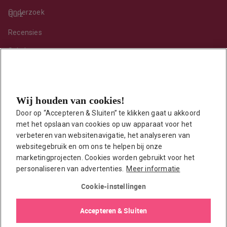
Onderzoek
Quiz
Recensies
Sekshoroscoop
Standje van de maand
Tips
Wij houden van cookies!
Toy van de maand
Door op “Accepteren & Sluiten” te klikken gaat u akkoord 
Vraag ’t onze seksuoloog
met het opslaan van cookies op uw apparaat voor het 
Interessante links
verbeteren van websitenavigatie, het analyseren van 
Seksuologen in Nederland
websitegebruik en om ons te helpen bij onze 
marketingprojecten. Cookies worden gebruikt voor het 
Erotisch verhaal insturen
personaliseren van advertenties.
Meer informatie
Onze auteurs
Cookie-instellingen
EasyToys shop
Accepteren & Sluiten