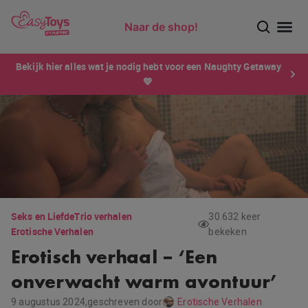
Naar de shop!
Ontdek dé sensatie van 2026 voor mannen: Xtensity!
Bekijk hier alles wat je nodig hebt voor een Naughty Getaway
💙
Seks en Liefde
Trio verhalen
30.632 keer
Erotische Verhalen
bekeken
Erotisch verhaal – ‘Een
onverwacht warm avontuur’
9 augustus 2024,
geschreven door
Erotische Verhalen