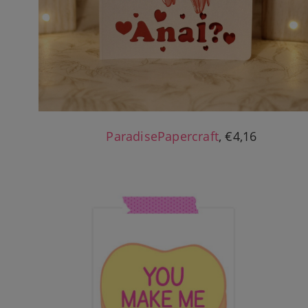
ParadisePapercraft
, €4,16