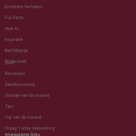
Erotische Verhalen
Fun Facts
How to
Inspiratie
Nachtkastje
Onderzoek
Quiz
Recensies
Sekshoroscoop
Standje van de maand
Tips
Toy van de maand
Vraag ’t onze seksuoloog
Interessante links