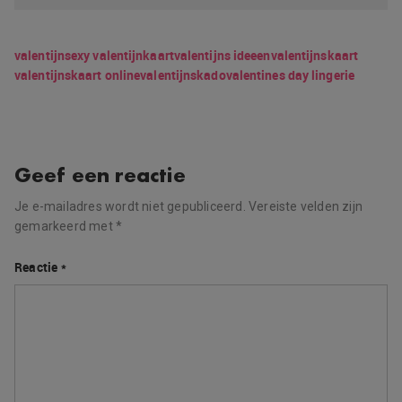
valentijn
sexy valentijn
kaart
valentijns ideeen
valentijnskaart
valentijnskaart online
valentijnskado
valentines day lingerie
Geef een reactie
Je e-mailadres wordt niet gepubliceerd.
Vereiste velden zijn
gemarkeerd met
*
Reactie
*