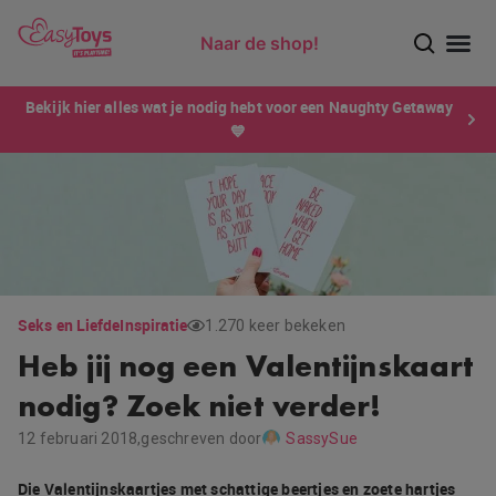
Naar de shop!
Ontdek dé sensatie van 2026 voor mannen: Xtensity!
Bekijk hier alles wat je nodig hebt voor een Naughty Getaway
💙
Seks en Liefde
Inspiratie
1.270 keer bekeken
Heb jij nog een Valentijnskaart
nodig? Zoek niet verder!
12 februari 2018,
geschreven door
SassySue
Die Valentijnskaartjes met schattige beertjes en zoete hartjes