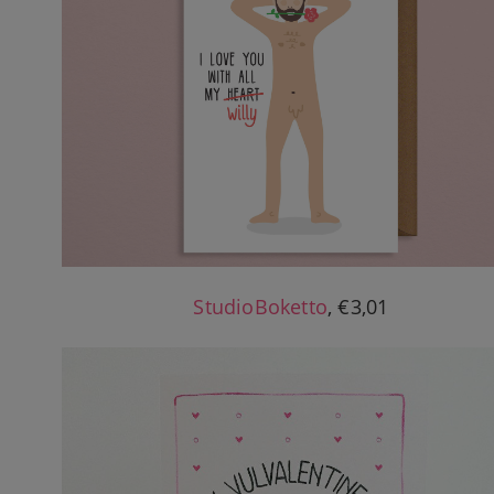
StudioBoketto
, €3,01