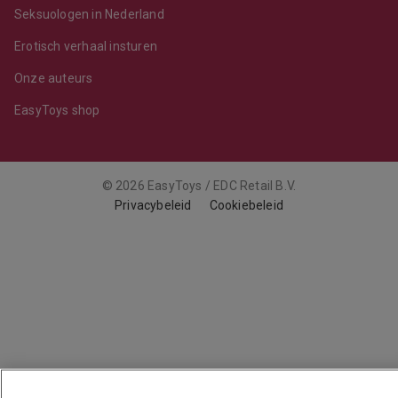
Seksuologen in Nederland
Erotisch verhaal insturen
Onze auteurs
EasyToys shop
© 2026 EasyToys / EDC Retail B.V.
Privacybeleid
Cookiebeleid