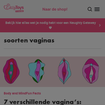
Naar de shop!
Ontdek dé sensatie van 2026 voor mannen: Xtensity!
Bekijk hier alles wat je nodig hebt voor een Naughty Getaway
💙
soorten vaginas
Body and Mind
Fun Facts
7 verschillende vagina’s: