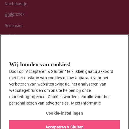
Nachtkastje
Onderzoek
Quiz
Recensies
Sekshoroscoop
Standje van de maand
Tips
Wij houden van cookies!
Toy van de maand
Door op “Accepteren & Sluiten” te klikken gaat u akkoord 
Vraag ’t onze seksuoloog
met het opslaan van cookies op uw apparaat voor het 
Interessante links
verbeteren van websitenavigatie, het analyseren van 
Seksuologen in Nederland
websitegebruik en om ons te helpen bij onze 
marketingprojecten. Cookies worden gebruikt voor het 
Erotisch verhaal insturen
personaliseren van advertenties.
Meer informatie
Onze auteurs
Cookie-instellingen
EasyToys shop
Accepteren & Sluiten