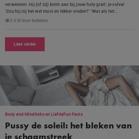
verwennen. Hij (of zij) komt aan bij jouw holy grail: je vulva!
‘Zou hij/zij het wel mooi en lekker vinden?’ ‘Wat als het…
3.530 keer bekeken
Lees verder
Body and Mind
Seks en Liefde
Fun Facts
Pussy de soleil: het bleken van
je schaamstreek