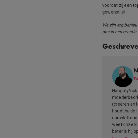
voordat zij een t
gewenst is!
We zijn erg benie
ons in een reactie
Geschrev
N
To
NaughtyNick 
moederbedrij
(creëren en 
houdt hij de
nauwlettend 
weet onze kl
beter is hij 