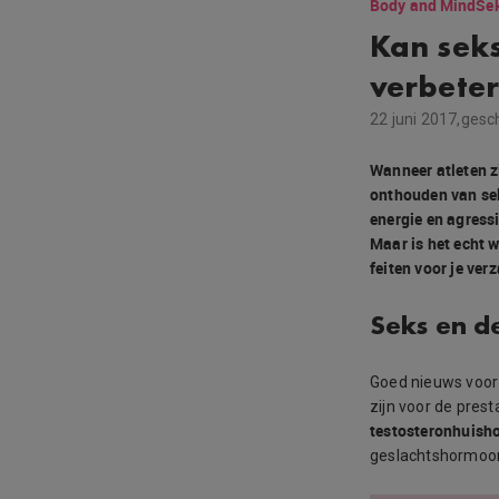
Body and Mind
Sek
Kan seks
verbete
22 juni 2017,
gesc
Wanneer atleten z
onthouden van sek
energie en agressi
Maar is het echt 
feiten voor je ver
Seks en d
Goed nieuws voor
zijn voor de pres
testosteronhuish
geslachtshormoon