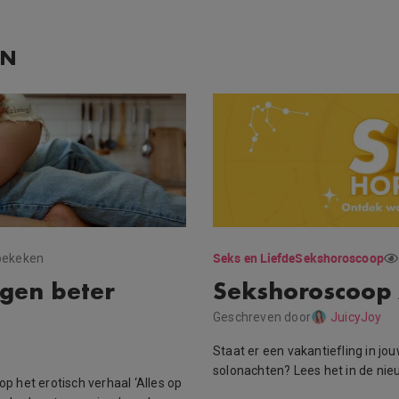
EN
Seks en Liefde
Sekshoroscoop
bekeken
egen beter
Sekshoroscoop
Geschreven door
JuicyJoy
Staat er een vakantiefling in jo
solonachten? Lees het in de nie
op het erotisch verhaal ‘Alles op