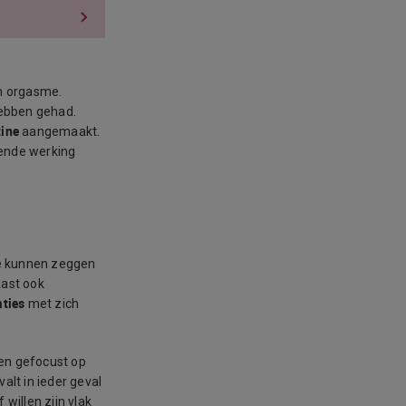
en orgasme.
hebben gehad.
tine
aangemaakt.
gende werking
je kunnen zeggen
aast ook
aties
met zich
 en gefocust op
alt in ieder geval
willen zijn vlak