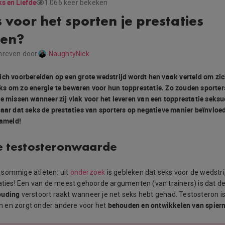
s en Liefde
1.066 keer bekeken
 voor het sporten je prestaties
ren?
hreven door
NaughtyNick
ich voorbereiden op een grote wedstrijd wordt hen vaak verteld om zic
s om zo energie te bewaren voor hun topprestatie. Zo zouden sporte
e missen wanneer zij vlak voor het leveren van een topprestatie seksuee
waar dat seks de prestaties van sporters op negatieve manier beïnvloe
zameld!
e testosteronwaarde
 sommige atleten: uit
onderzoek
is gebleken dat seks voor de wedstri
taties! Een van de meest gehoorde argumenten (van trainers) is dat d
ouding
verstoort raakt wanneer je net seks hebt gehad. Testosteron i
behouden en ontwikkelen van spie
 en zorgt onder andere voor het