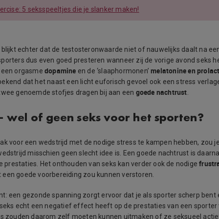
ercise: 5 seksspeeltjes die je slanker maken!
 blijkt echter dat de testosteronwaarde niet of nauwelijks daalt na e
porters dus even goed presteren wanneer zij de vorige avond seks 
dopamine
melatonine en prolac
j een orgasme
en de ‘slaaphormonen’
ekend dat het naast een licht euforisch gevoel ook een stress verla
goede nachtrust
 twee genoemde stofjes dragen bij aan een
.
– wel of geen seks voor het sporten?
lak voor een wedstrijd met de nodige stress te kampen hebben, zou 
wedstrijd misschien geen slecht idee is. Een goede nachtrust is daarn
frustr
 je prestaties. Het onthouden van seks kan verder ook de nodige
 een goede voorbereiding zou kunnen verstoren.
t: een gezonde spanning zorgt ervoor dat je als sporter scherp bent
seks echt een negatief effect heeft op de prestaties van een sporter v
rs zouden daarom zelf moeten kunnen uitmaken of ze seksueel actief 