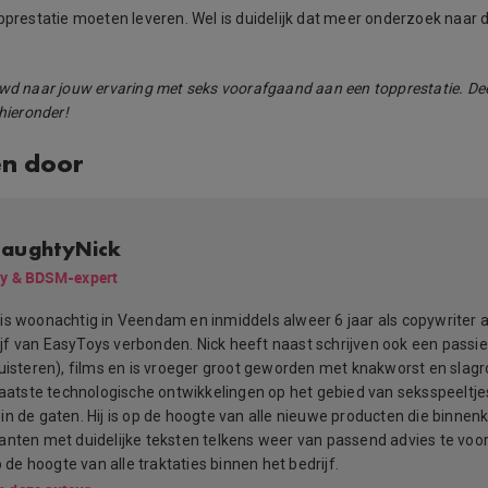
opprestatie moeten leveren. Wel is duidelijk dat meer onderzoek naar 
uwd naar jouw ervaring met seks voorafgaand aan een topprestatie. Dee
 hieronder!
en door
aughtyNick
y & BDSM-expert
is woonachtig in Veendam en inmiddels alweer 6 jaar als copywriter 
f van EasyToys verbonden. Nick heeft naast schrijven ook een passi
luisteren), films en is vroeger groot geworden met knakworst en slag
 laatste technologische ontwikkelingen op het gebied van seksspeeltje
in de gaten. Hij is op de hoogte van alle nieuwe producten die binne
anten met duidelijke teksten telkens weer van passend advies te voo
op de hoogte van alle traktaties binnen het bedrijf.