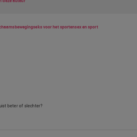
n deze auteur
ichaamsbeweging
seks voor het sporten
sex en sport
ist beter of slechter?