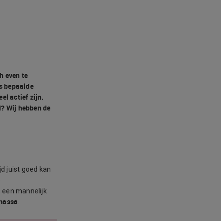
h even te
rs bepaalde
l actief zijn.
d? Wij hebben de
jd juist goed kan
e
s een mannelijk
rmassa
.