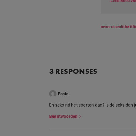
Lees alles va
sexercise
clitbait
l
3 RESPONSES
Essie
En seks ná het sporten dan? Is de seks dan ju
Beantwoorden