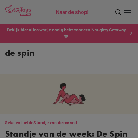
Naar de shop!
Ontdek dé sensatie van 2026 voor mannen: Xtensity!
Bekijk hier alles wat je nodig hebt voor een Naughty Getaway
💙
de spin
Seks en Liefde
Standje van de maand
Standje van de week: De Spin