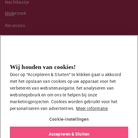
Nachtkastje
Onderzoek
Quiz
Recensies
Sekshoroscoop
Standje van de maand
Tips
Wij houden van cookies!
Toy van de maand
Door op “Accepteren & Sluiten” te klikken gaat u akkoord 
Vraag ’t onze seksuoloog
met het opslaan van cookies op uw apparaat voor het 
Interessante links
verbeteren van websitenavigatie, het analyseren van 
Seksuologen in Nederland
websitegebruik en om ons te helpen bij onze 
marketingprojecten. Cookies worden gebruikt voor het 
Erotisch verhaal insturen
personaliseren van advertenties.
Meer informatie
Onze auteurs
Cookie-instellingen
EasyToys shop
Accepteren & Sluiten